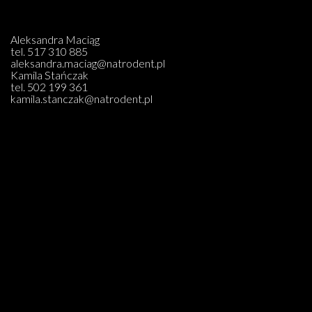
Aleksandra Maciąg
tel.
517 310 885
aleksandra.maciag@natrodent.pl
Kamila Stańczak
tel.
502 199 361
kamila.stanczak@natrodent.pl