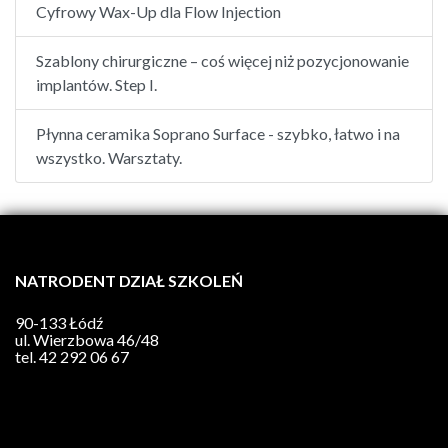
Cyfrowy Wax-Up dla Flow Injection
Szablony chirurgiczne – coś więcej niż pozycjonowanie
implantów. Step I.
Płynna ceramika Soprano Surface - szybko, łatwo i na
wszystko. Warsztaty.
NATRODENT DZIAŁ SZKOLEŃ
90-133 Łódź
ul. Wierzbowa 46/48
tel.
42 292 06 67