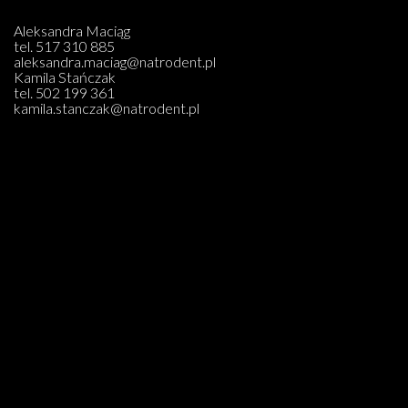
Aleksandra Maciąg
tel.
517 310 885
aleksandra.maciag@natrodent.pl
Kamila Stańczak
tel.
502 199 361
kamila.stanczak@natrodent.pl