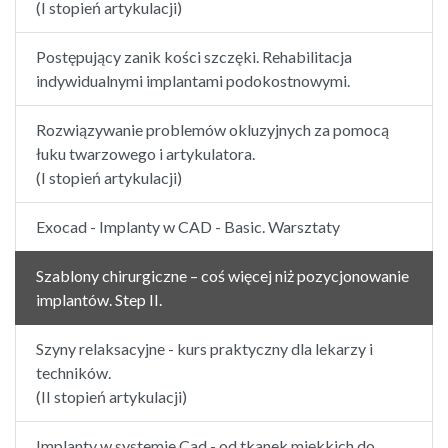
(I stopień artykulacji)
Postępujący zanik kości szczęki. Rehabilitacja
indywidualnymi implantami podokostnowymi.
Rozwiązywanie problemów okluzyjnych za pomocą
łuku twarzowego i artykulatora.
(I stopień artykulacji)
Exocad - Implanty w CAD - Basic. Warsztaty
Szablony chirurgiczne – coś więcej niż pozycjonowanie
implantów. Step II.
Szyny relaksacyjne - kurs praktyczny dla lekarzy i
techników.
(II stopień artykulacji)
Implanty w systemie Cad - od tkanek miękkich do