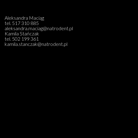
Aleksandra Maciąg
tel.
517 310 885
aleksandra.maciag@natrodent.pl
Kamila Stańczak
tel.
502 199 361
kamila.stanczak@natrodent.pl