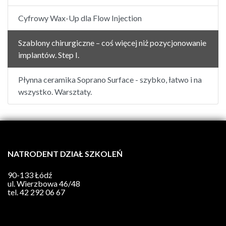
Cyfrowy Wax-Up dla Flow Injection
Szablony chirurgiczne – coś więcej niż pozycjonowanie
implantów. Step I.
Płynna ceramika Soprano Surface - szybko, łatwo i na
wszystko. Warsztaty.
NATRODENT DZIAŁ SZKOLEŃ
90-133 Łódź
ul. Wierzbowa 46/48
tel.
42 292 06 67