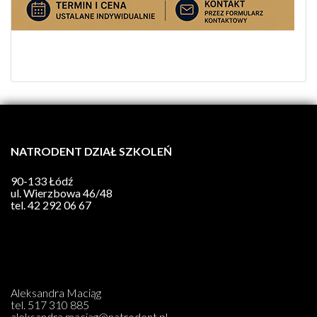
NATRODENT DZIAŁ SZKOLEŃ
90-133 Łódź
ul. Wierzbowa 46/48
tel.
42 292 06 67
Aleksandra Maciąg
tel.
517 310 885
aleksandra.maciag@natrodent.pl