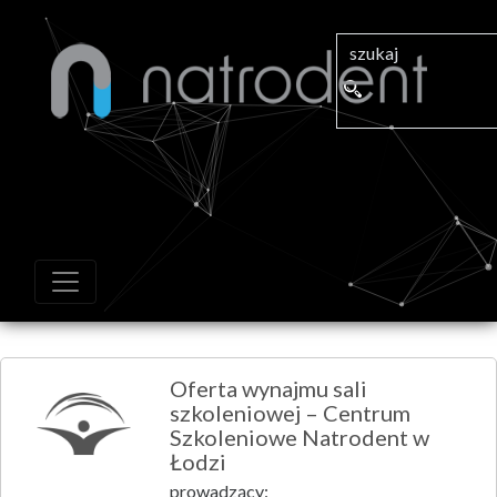
Oferta wynajmu sali
szkoleniowej – Centrum
Szkoleniowe Natrodent w
Łodzi
prowadzący: