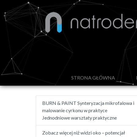
(CURREN
STRONA GŁÓWNA
BURN & PAINT Synteryzacja mikrofalowa i
malowanie cyrkonu w praktyce
Jednodniowe warsztaty praktyczne
Zobacz więcej niż widzi oko – potencjał