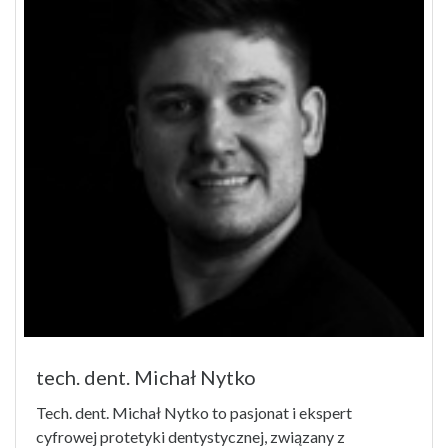
tech. dent. Michał Nytko
Tech. dent. Michał Nytko to pasjonat i ekspert
cyfrowej protetyki dentystycznej, związany z