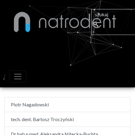
Piotr Nagadowski
tech. dent. Bartosz Troczyński
Dr hab.n.med. Aleksandra Nitecka-Buchta