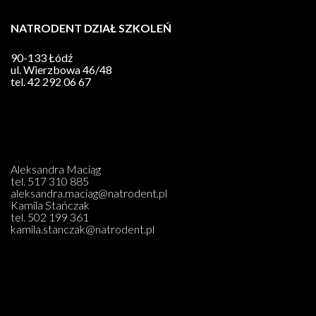
NATRODENT DZIAŁ SZKOLEŃ
90-133 Łódź
ul. Wierzbowa 46/48
tel.
42 292 06 67
Aleksandra Maciąg
tel.
517 310 885
aleksandra.maciag@natrodent.pl
Kamila Stańczak
tel.
502 199 361
kamila.stanczak@natrodent.pl